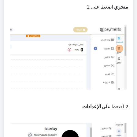
متجري
1. اضغط على
2. اضغط على
الإعدادات