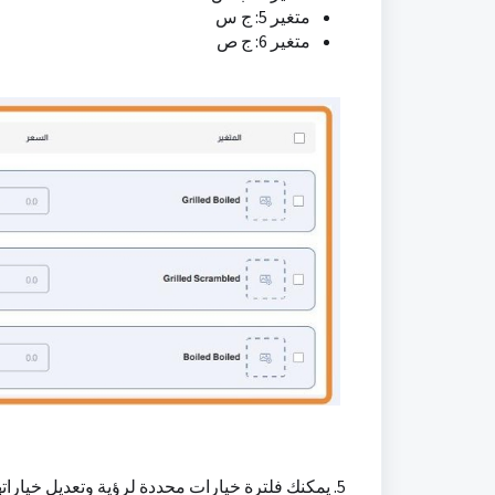
متغير 5: ج س
متغير 6: ج ص
5. يمكنك فلترة خيارات محددة لرؤية وتعديل خياراتها